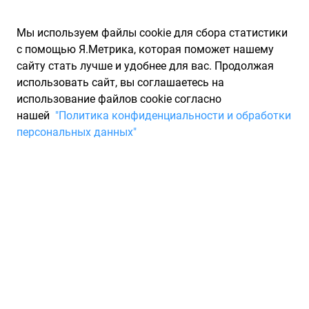
Мы используем файлы cookie для сбора статистики
с помощью Я.Метрика, которая поможет нашему
сайту стать лучше и удобнее для вас. Продолжая
использовать сайт, вы соглашаетесь на
использование файлов cookie согласно
Запчасти для иномарок Partarium.RU
/
Каталог запчастей
/
нашей
"Политика конфиденциальности и обработки
Автомобильные герметики
персональных данных"
Автомобильные герметики
1045 товаров
Фильтры
Для стекол и фар
Полиуретановые
Для кузова
С