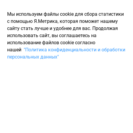
Мы используем файлы cookie для сбора статистики
с помощью Я.Метрика, которая поможет нашему
сайту стать лучше и удобнее для вас. Продолжая
использовать сайт, вы соглашаетесь на
использование файлов cookie согласно
Запчасти для иномарок Partarium.RU
/
Каталоги запчастей
/
нашей
"Политика конфиденциальности и обработки
Каталоги запчастей RENAULT
/
Запчасть RENAULT 6001547079
персональных данных"
Тяга замка двери (мет)
RENAULT 6001547079
По запросу "артикул - 6001547079" для вас найдено 33
предложения от 33 магазинов, где вы можете найти
информацию о наличии и сроках поставки, а также купить
по минимальной цене от 688 ₽. Ниже вы найдете цены на
запасные части от производителя (RENAULT)РЕНО.
Описание, отзывы на запчасть и магазины партнеров,