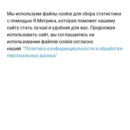
Мы используем файлы cookie для сбора статистики
с помощью Я.Метрика, которая поможет нашему
сайту стать лучше и удобнее для вас. Продолжая
использовать сайт, вы соглашаетесь на
использование файлов cookie согласно
Запчасти для иномарок Partarium.RU
/
Каталоги запчастей
/
нашей
"Политика конфиденциальности и обработки
Каталоги запчастей GM
/
Запчасть GM 93740028
персональных данных"
Герметик силиконовый 50 мл
GM GM 93740028
По запросу "артикул - 93740028" для вас найдено 975
предложений от 92 магазинов, где вы можете найти
информацию о наличии и сроках поставки, а также купить
по минимальной цене от 5 236 ₽. Ниже вы найдете цены на
запасные части от производителя (GM)ДЖИ ЭМ, а также их
аналоги и замены от 24 других брендов. Описание, отзывы