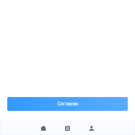
TODX.RU Центр
ABRO / SS999
ГЕРМЕТИК ПРОКЛАДОК СИЛИКОНОВЫЙ
8(812)***97-33
Санкт-Петербург
Под заказ 47 шт. поставка 0-1 день
8 часов назад
Самовывоз и Доставка ТК
Бесплатная доставка по Санкт-Петербургу
Согласен
446 ₽
ЗАКАЗАТЬ