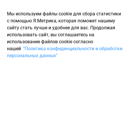
Мы используем файлы cookie для сбора статистики
с помощью Я.Метрика, которая поможет нашему
сайту стать лучше и удобнее для вас. Продолжая
использовать сайт, вы соглашаетесь на
использование файлов cookie согласно
Запчасти для иномарок Partarium.RU
/
Каталог запчастей
/
нашей
"Политика конфиденциальности и обработки
Свечи накаливания
/
SUBARU
персональных данных"
Свечи накаливания SUBARU
2 товара
Фильтры
SUBARU 22439AA010