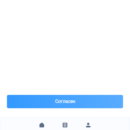
Реклама
8(495)776-53-03
8(985)776-53-03
55 км МКАД, АВТОМОЛЛ ЮГ1 пав.12
Пн-Пт с 09:00 до 18:00
1@partarium.ru
Согласен
© 2013-2025 Partarium.ru Все права защищены