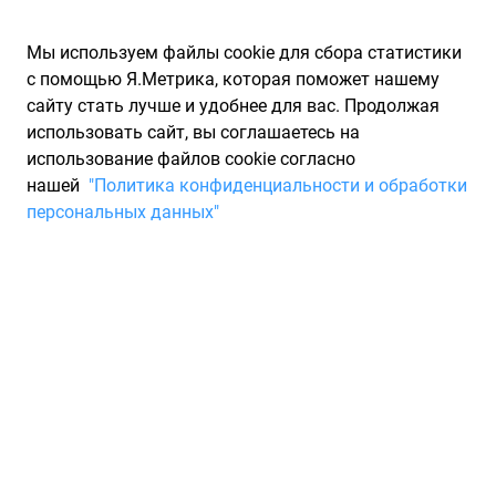
Мы используем файлы cookie для сбора статистики
с помощью Я.Метрика, которая поможет нашему
сайту стать лучше и удобнее для вас. Продолжая
использовать сайт, вы соглашаетесь на
использование файлов cookie согласно
Запчасти для иномарок Partarium.RU
/
Каталог запчастей
/
нашей
"Политика конфиденциальности и обработки
Шильдики, эмблемы и наклейки
/
Эмблемы GSP
персональных данных"
Эмблемы GSP
0 товаров
Фильтры
1