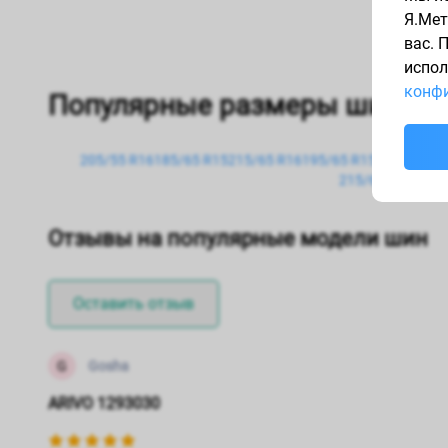
Я.Мет
вас. 
испол
конфи
Популярные размеры шин
205/55 R16
185/65 R15
215/65 R16
195/65 R15
235/65 R1
215/60 R16
235/
Отзывы на популярные модели шин
Оставить отзыв
G
Gosha
ARIVO 1293030