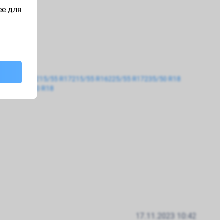
ее для
195/55 R16
215/55 R17
215/55 R16
225/55 R17
235/50 R18
5 R15
285/60 R18
17.11.2023 10:42