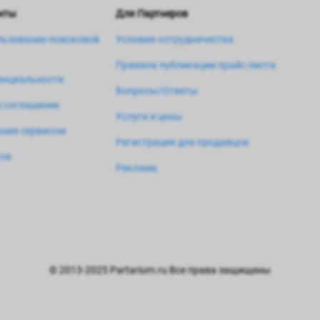
нты
Для Партнеров
льзование поисковой
Условия сотрудничества
Правила публикации прайс-листа
енциальности
Вопросы/Ответы
 соглашение
Услуги и цены
ния сервисом
Регистрация для продавцов
тов
Реклама
© 2013-2025 Partarium.ru Все права защищены