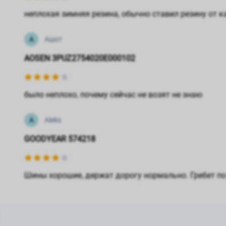
неплохая зимняя резина, обычно ставил резину от ка
А
Ашот
AOSEN 3PUZ2754020E000102
было неплохо, почему сейчас не возят не знаю
A
Aleks
GOODYEAR 574218
Шины хорошие, держат дорогу нормально. Гребет по