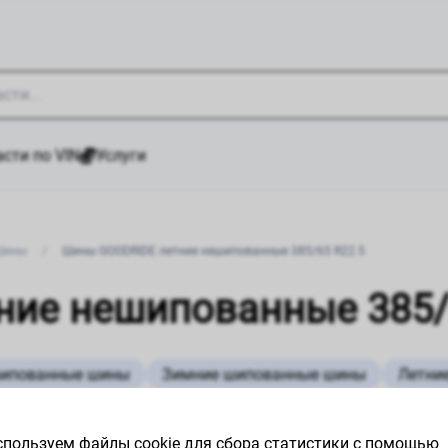
сти по VIN
Услуги
Шины
/
Шины GOODRIDE летние нешипованные 385/65 R22.5
ие нешипованные 385/
шипованные шины
Зимние шипованные шины
Летни
пользуем файлы cookie для сбора статистики с помощью