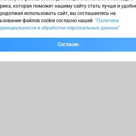
рика, которая поможет нашему сайту стать лучше и удобн
1
Продолжая использовать сайт, вы соглашаетесь на
ьзование файлов cookie согласно нашей
"Политика
денциальности и обработки персональных данных"
Согласен
7
205/60 R16
225/45 R17
225/60 R17
195/60 R15
225/65 R17
235/55 R17
60 R18
265/60 R18
225/50 R17
185/60 R15
215/50 R17
215/60 R17
195/5