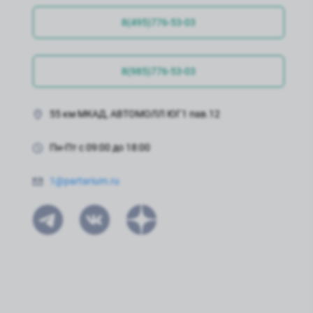
8(495)776-53-03
8(985)776-53-03
55 км МКАД, АВТОМОЛЛ ЮГ1 пав.12
Пн-Пт с 09:00 до 18:00
1@partarium.ru