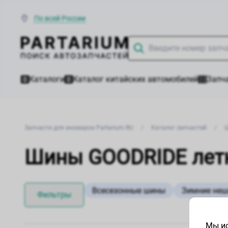
По всей России
Каталоги
Каталог китайских автомобилей
Запча
Запчасти для иномарок Partarium.RU
/
Каталог запчастей
/
Шины GOODRIDE летн
Всесезонные шины
Зимние не
Фильтры
Мы ис