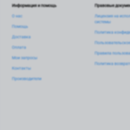
Информация и помощь
Правовые докуме
О нас
Лицензия на испо
системы
Помощь
Политика конфид
Доставка
Пользовательское
Оплата
Правила пользова
Мои запросы
Политика возвра
Контакты
Производители