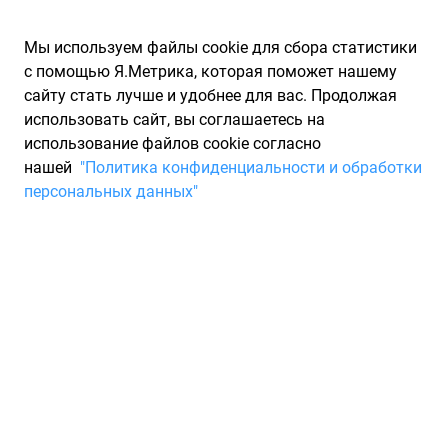
Мы используем файлы cookie для сбора статистики
с помощью Я.Метрика, которая поможет нашему
сайту стать лучше и удобнее для вас. Продолжая
использовать сайт, вы соглашаетесь на
использование файлов cookie согласно
Запчасти для иномарок Partarium.RU
/
Производители
нашей
"Политика конфиденциальности и обработки
запчастей
/
Запчасти ENI/AGIP (АДЖИП)
персональных данных"
Онлайн каталог ENI/AGIP
Запчасти для ТО
Хорошо известные на нашем рынке запчасти Agip
выпускаются Итальянской Объединѐнной Нефтяной
компанией (Agip). Этот коммерческий бренд принадлежит
известной международной компании Eni S.p.A., которая
занимает одну из ключевых позиций на общемировом
рынке нефтяных продуктов. Смазочные материалы этой