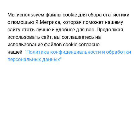
Мы используем файлы cookie для сбора статистики
с помощью Я.Метрика, которая поможет нашему
сайту стать лучше и удобнее для вас. Продолжая
использовать сайт, вы соглашаетесь на
использование файлов cookie согласно
Запчасти для иномарок Partarium.RU
/
Каталог запчастей
/
нашей
"Политика конфиденциальности и обработки
Трансмиссионные масла
/
ENI/AGIP
персональных данных"
Трансмиссионные масла
ENI/AGIP
15 товаров
Фильтры
Полусинтетика
Минеральные
75W-80
80W-90