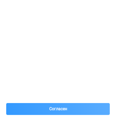
Услуги и цены
Регистрация для продавцов
Реклама
8(495)776-53-03
8(985)776-53-03
55 км МКАД, АВТОМОЛЛ ЮГ1 пав.12
Пн-Пт с 09:00 до 18:00
1@partarium.ru
Согласен
© 2013-2025 Partarium.ru Все права защищены