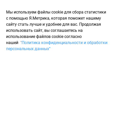
Мы используем файлы cookie для сбора статистики
с помощью Я.Метрика, которая поможет нашему
сайту стать лучше и удобнее для вас. Продолжая
использовать сайт, вы соглашаетесь на
использование файлов cookie согласно
Запчасти для иномарок Partarium.RU
/
Каталог запчастей
/
нашей
"Политика конфиденциальности и обработки
Моторные масла
/
5W-40 4л
персональных данных"
Моторные масла 5W-40 4л
233 товара
Фильтры
Моторные масла 5w40
Моторные масла 5w30
Синте