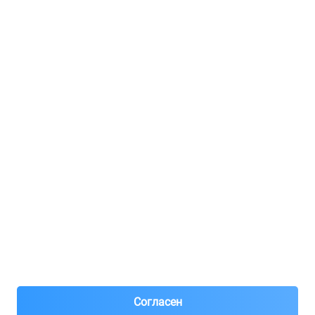
Услуги и цены
Регистрация для продавцов
Реклама
8(495)776-53-03
8(985)776-53-03
55 км МКАД, АВТОМОЛЛ ЮГ1 пав.12
Пн-Пт с 09:00 до 18:00
1@partarium.ru
Согласен
© 2013-2025 Partarium.ru Все права защищены