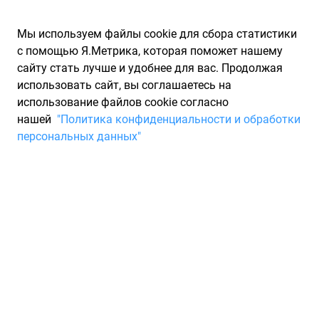
Мы используем файлы cookie для сбора статистики
с помощью Я.Метрика, которая поможет нашему
сайту стать лучше и удобнее для вас. Продолжая
использовать сайт, вы соглашаетесь на
использование файлов cookie согласно
Запчасти для иномарок Partarium.RU
/
Каталог запчастей
/
нашей
"Политика конфиденциальности и обработки
Фильтры масляные
/
METALCAUCHO
персональных данных"
Масляные фильтры
METALCAUCHO
0 товаров
Фильтры