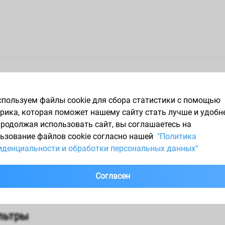
пользуем файлы cookie для сбора статистики с помощью
рика, которая поможет нашему сайту стать лучше и удобн
Продолжая использовать сайт, вы соглашаетесь на
ьзование файлов cookie согласно нашей
"Политика
денциальности и обработки персональных данных"
1
Согласен
льтры