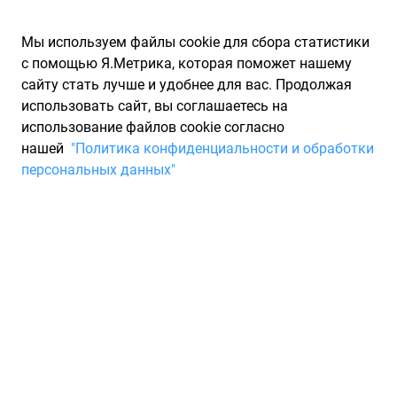
Мы используем файлы cookie для сбора статистики
с помощью Я.Метрика, которая поможет нашему
сайту стать лучше и удобнее для вас. Продолжая
использовать сайт, вы соглашаетесь на
использование файлов cookie согласно
Запчасти для иномарок Partarium.RU
/
Каталог запчастей
/
нашей
"Политика конфиденциальности и обработки
Шины
/
Шины 255/50 R19
персональных данных"
Шины 255/50 R19
4 товара
Фильтры
Всесезонные шины
Зимние нешипованные шины
Зи