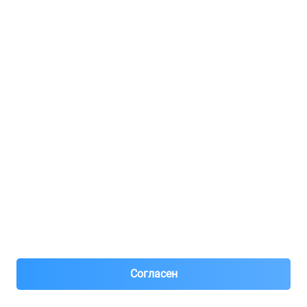
Регистрация для продавцов
Реклама
8(495)776-53-03
8(985)776-53-03
55 км МКАД, АВТОМОЛЛ ЮГ1 пав.12
Пн-Пт с 09:00 до 18:00
1@partarium.ru
Согласен
© 2013-2025 Partarium.ru Все права защищены