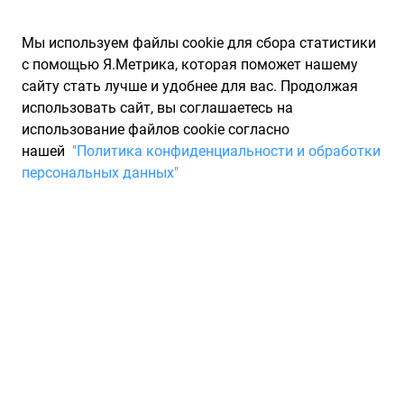
Мы используем файлы cookie для сбора статистики
с помощью Я.Метрика, которая поможет нашему
сайту стать лучше и удобнее для вас. Продолжая
использовать сайт, вы соглашаетесь на
использование файлов cookie согласно
Запчасти для иномарок Partarium.RU
/
Каталог запчастей
/
нашей
"Политика конфиденциальности и обработки
Шины
/
Шины всесезонные нешипованные 205/55
персональных данных"
Шины всесезонные
нешипованные 205/55
1 товар
Фильтры
Всесезонные шины
Зимние нешипованные шины
Зи