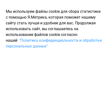
Мы используем файлы cookie для сбора статистики
с помощью Я.Метрика, которая поможет нашему
сайту стать лучше и удобнее для вас. Продолжая
использовать сайт, вы соглашаетесь на
использование файлов cookie согласно
Запчасти для иномарок Partarium.RU
/
Каталог запчастей
/
нашей
"Политика конфиденциальности и обработки
Шины
/
Шины VIATTI зимние шипованные 215/70 R16
персональных данных"
Шины VIATTI зимние
шипованные 215/70 R16
0 товаров
Фильтры
Всесезонные шины
Зимние нешипованные шины
Зи