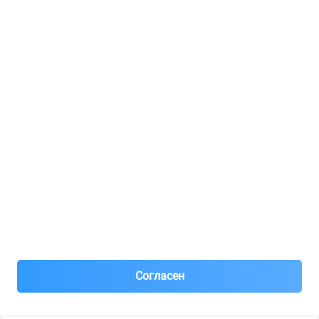
Регистрация для продавцов
Реклама
8(495)776-53-03
8(985)776-53-03
55 км МКАД, АВТОМОЛЛ ЮГ1 пав.12
Пн-Пт с 09:00 до 18:00
1@partarium.ru
Согласен
© 2013-2025 Partarium.ru Все права защищены