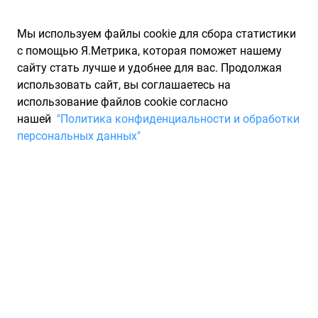
Мы используем файлы cookie для сбора статистики
с помощью Я.Метрика, которая поможет нашему
сайту стать лучше и удобнее для вас. Продолжая
использовать сайт, вы соглашаетесь на
использование файлов cookie согласно
Запчасти для иномарок Partarium.RU
/
Каталог запчастей
/
нашей
"Политика конфиденциальности и обработки
Шины
/
Шины TRIANGLE зимние нешипованные 255/60 R18
персональных данных"
Шины TRIANGLE зимние
нешипованные 255/60 R18
0 товаров
Фильтры
Всесезонные шины
Зимние нешипованные шины
Зи