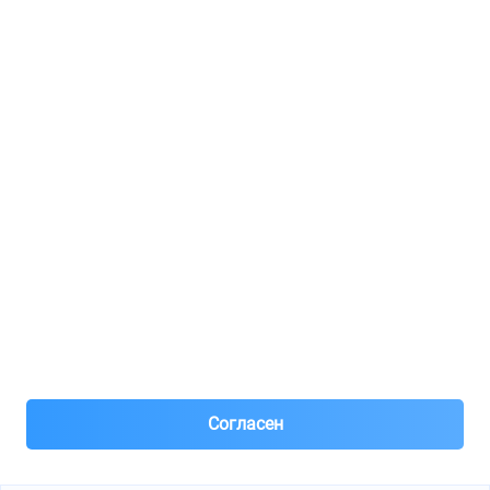
Регистрация для продавцов
Реклама
8(495)776-53-03
8(985)776-53-03
55 км МКАД, АВТОМОЛЛ ЮГ1 пав.12
Пн-Пт с 09:00 до 18:00
1@partarium.ru
Согласен
© 2013-2025 Partarium.ru Все права защищены