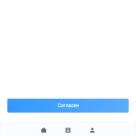
Реклама
8(495)776-53-03
8(985)776-53-03
55 км МКАД, АВТОМОЛЛ ЮГ1 пав.12
Пн-Пт с 09:00 до 18:00
1@partarium.ru
Согласен
© 2013-2025 Partarium.ru Все права защищены