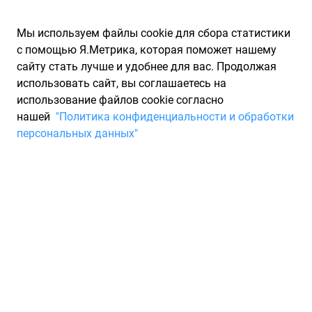
Мы используем файлы cookie для сбора статистики
с помощью Я.Метрика, которая поможет нашему
сайту стать лучше и удобнее для вас. Продолжая
использовать сайт, вы соглашаетесь на
использование файлов cookie согласно
Запчасти для иномарок Partarium.RU
/
Каталог запчастей
/
нашей
"Политика конфиденциальности и обработки
Шины
/
Шины TRIANGLE ширина 295
персональных данных"
Шины TRIANGLE ширина 295
0 товаров
Фильтры
Всесезонные шины
Зимние нешипованные шины
Зи