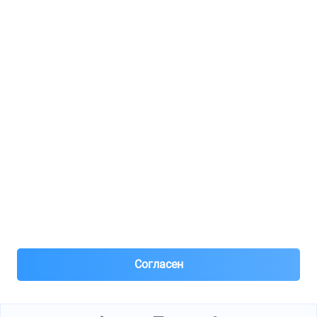
Регистрация для продавцов
Реклама
8(495)776-53-03
8(985)776-53-03
55 км МКАД, АВТОМОЛЛ ЮГ1 пав.12
Пн-Пт с 09:00 до 18:00
1@partarium.ru
Согласен
© 2013-2025 Partarium.ru Все права защищены