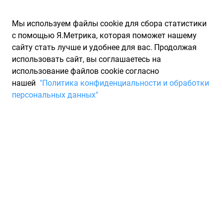
Мы используем файлы cookie для сбора статистики
с помощью Я.Метрика, которая поможет нашему
сайту стать лучше и удобнее для вас. Продолжая
использовать сайт, вы соглашаетесь на
использование файлов cookie согласно
Запчасти для иномарок Partarium.RU
/
Каталог запчастей
/
нашей
"Политика конфиденциальности и обработки
Шины
/
Шины PIRELLI 225/65
персональных данных"
Шины PIRELLI 225/65
2 товара
Фильтры
Всесезонные шины
Зимние нешипованные шины
Зи