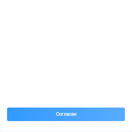
Регистрация для продавцов
Реклама
8(495)776-53-03
8(985)776-53-03
55 км МКАД, АВТОМОЛЛ ЮГ1 пав.12
Пн-Пт с 09:00 до 18:00
1@partarium.ru
Согласен
© 2013-2025 Partarium.ru Все права защищены