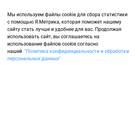
Мы используем файлы cookie для сбора статистики
с помощью Я.Метрика, которая поможет нашему
сайту стать лучше и удобнее для вас. Продолжая
использовать сайт, вы соглашаетесь на
использование файлов cookie согласно
Запчасти для иномарок Partarium.RU
/
Каталог запчастей
/
нашей
"Политика конфиденциальности и обработки
Шины
/
Шины NOKIAN зимние шипованные профиль 35
персональных данных"
Шины NOKIAN зимние
шипованные профиль 35
0 товаров
Фильтры
Всесезонные шины
Зимние нешипованные шины
Зи