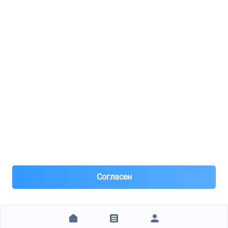
Реклама
8(495)776-53-03
8(985)776-53-03
55 км МКАД, АВТОМОЛЛ ЮГ1 пав.12
Пн-Пт с 09:00 до 18:00
1@partarium.ru
Согласен
© 2013-2025 Partarium.ru Все права защищены