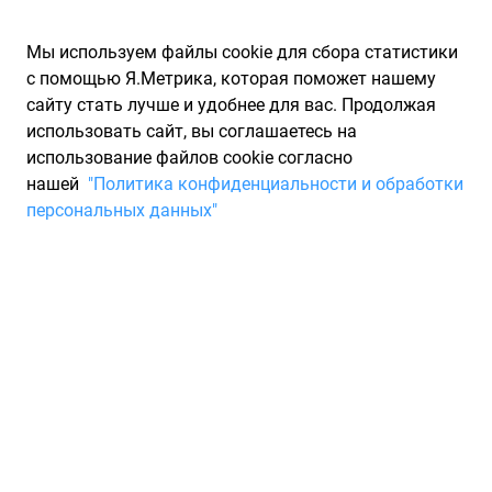
Мы используем файлы cookie для сбора статистики
с помощью Я.Метрика, которая поможет нашему
сайту стать лучше и удобнее для вас. Продолжая
использовать сайт, вы соглашаетесь на
использование файлов cookie согласно
Запчасти для иномарок Partarium.RU
/
Каталог запчастей
/
нашей
"Политика конфиденциальности и обработки
Шины
/
Шины NOKIAN профиль 30
персональных данных"
Шины NOKIAN профиль 30
0 товаров
Фильтры
Всесезонные шины
Зимние нешипованные шины
Зи