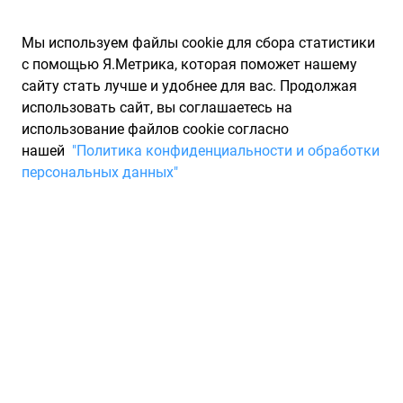
Мы используем файлы cookie для сбора статистики
с помощью Я.Метрика, которая поможет нашему
сайту стать лучше и удобнее для вас. Продолжая
использовать сайт, вы соглашаетесь на
использование файлов cookie согласно
Запчасти для иномарок Partarium.RU
/
Каталог запчастей
/
нашей
"Политика конфиденциальности и обработки
Шины
/
Шины NEXEN зимние нешипованные ширина 215 R16
персональных данных"
Шины NEXEN зимние
нешипованные ширина 215
R16
0 товаров
Фильтры
Всесезонные шины
Зимние нешипованные шины
Зи