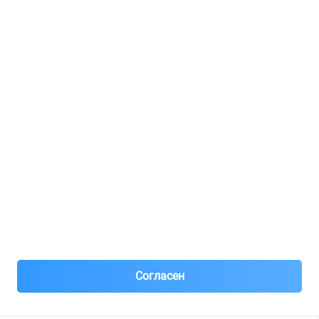
Регистрация для продавцов
Реклама
8(495)776-53-03
8(985)776-53-03
55 км МКАД, АВТОМОЛЛ ЮГ1 пав.12
Пн-Пт с 09:00 до 18:00
1@partarium.ru
Согласен
© 2013-2025 Partarium.ru Все права защищены