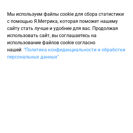
Мы используем файлы cookie для сбора статистики
с помощью Я.Метрика, которая поможет нашему
сайту стать лучше и удобнее для вас. Продолжая
использовать сайт, вы соглашаетесь на
использование файлов cookie согласно
Запчасти для иномарок Partarium.RU
/
Каталог запчастей
/
нашей
"Политика конфиденциальности и обработки
Шины
/
Шины MICHELIN зимние нешипованные 245/50 R19
персональных данных"
Шины MICHELIN зимние
нешипованные 245/50 R19
1 товар
Фильтры
Всесезонные шины
Зимние нешипованные шины
Зи