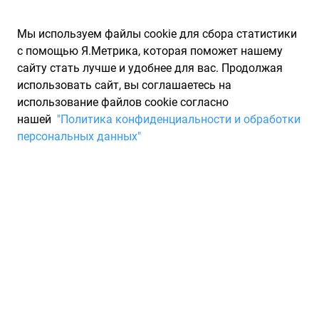
Мы используем файлы cookie для сбора статистики
с помощью Я.Метрика, которая поможет нашему
сайту стать лучше и удобнее для вас. Продолжая
использовать сайт, вы соглашаетесь на
использование файлов cookie согласно
Запчасти для иномарок Partarium.RU
/
Каталог запчастей
/
нашей
"Политика конфиденциальности и обработки
Шины
/
Шины LINGLONG зимние шипованные 165/65
персональных данных"
Шины LINGLONG зимние
шипованные 165/65
0 товаров
Фильтры
Всесезонные шины
Зимние нешипованные шины
Зи