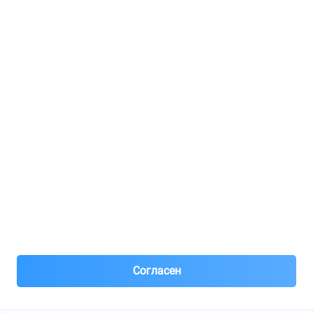
Регистрация для продавцов
Реклама
8(495)776-53-03
8(985)776-53-03
55 км МКАД, АВТОМОЛЛ ЮГ1 пав.12
Пн-Пт с 09:00 до 18:00
1@partarium.ru
Согласен
© 2013-2025 Partarium.ru Все права защищены