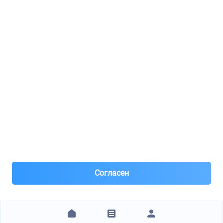
Реклама
8(495)776-53-03
8(985)776-53-03
55 км МКАД, АВТОМОЛЛ ЮГ1 пав.12
Пн-Пт с 09:00 до 18:00
1@partarium.ru
Согласен
© 2013-2025 Partarium.ru Все права защищены