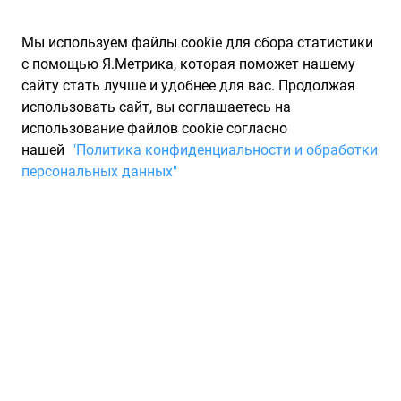
Мы используем файлы cookie для сбора статистики
с помощью Я.Метрика, которая поможет нашему
сайту стать лучше и удобнее для вас. Продолжая
использовать сайт, вы соглашаетесь на
использование файлов cookie согласно
Запчасти для иномарок Partarium.RU
/
Каталог запчастей
/
нашей
"Политика конфиденциальности и обработки
Шины
/
Шины IMPERIAL 245/45
персональных данных"
Шины IMPERIAL 245/45
0 товаров
Фильтры
Всесезонные шины
Зимние нешипованные шины
Зи