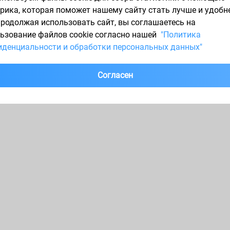
рика, которая поможет нашему сайту стать лучше и удобн
1
Продолжая использовать сайт, вы соглашаетесь на
ьзование файлов cookie согласно нашей
"Политика
денциальности и обработки персональных данных"
Согласен
7
205/60 R16
225/45 R17
225/60 R17
195/60 R15
225/65 R17
235/55 R17
60 R18
265/60 R18
225/50 R17
185/60 R15
215/50 R17
215/60 R17
195/5