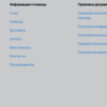
Информация и помощь
Правовые докуме
О нас
Лицензия на испо
системы
Помощь
Политика конфид
Доставка
Пользовательское
Оплата
Правила пользова
Мои запросы
Политика возвра
Контакты
Производители