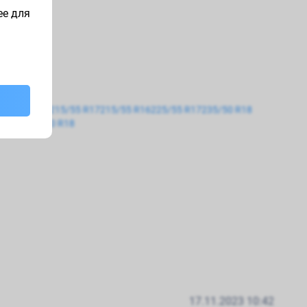
ее для
195/55 R16
215/55 R17
215/55 R16
225/55 R17
235/50 R18
5 R15
285/60 R18
17.11.2023 10:42