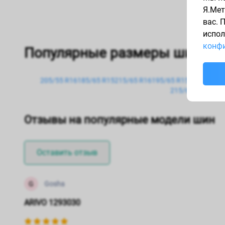
Я.Мет
вас. 
испол
конфи
Популярные размеры шин
205/55 R16
185/65 R15
215/65 R16
195/65 R15
235/65 R1
215/60 R16
235/
Отзывы на популярные модели шин
Оставить отзыв
G
Gosha
ARIVO 1293030