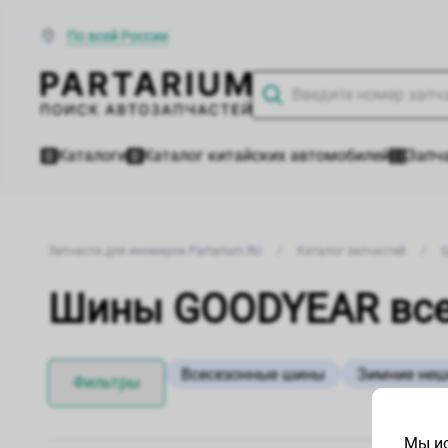
По всей России
Каталоги
Каталог китайских автомобилей
Запча
Запчасти для иномарок Partarium.RU
/
Каталог запчастей
/
Шины GOODYEAR все
Всесезонные шины
Зимние не
Фильтры
Мы ис