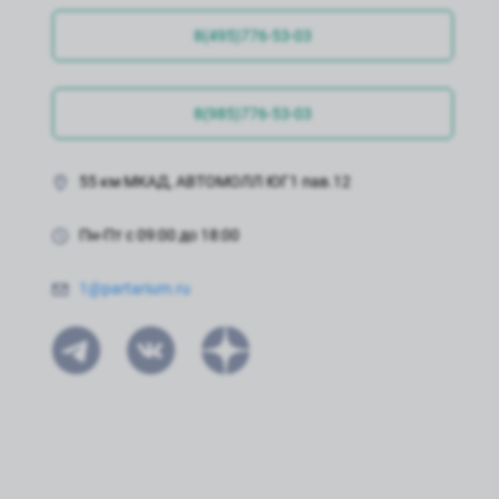
8(495)776-53-03
8(985)776-53-03
55 км МКАД, АВТОМОЛЛ ЮГ1 пав.12
Пн-Пт с 09:00 до 18:00
1@partarium.ru