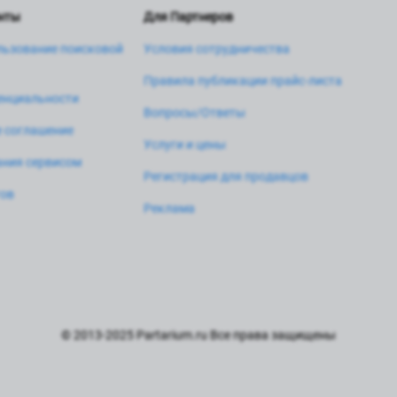
нты
Для Партнеров
льзование поисковой
Условия сотрудничества
Правила публикации прайс-листа
енциальности
Вопросы/Ответы
 соглашение
Услуги и цены
ния сервисом
Регистрация для продавцов
тов
Реклама
© 2013-2025 Partarium.ru Все права защищены