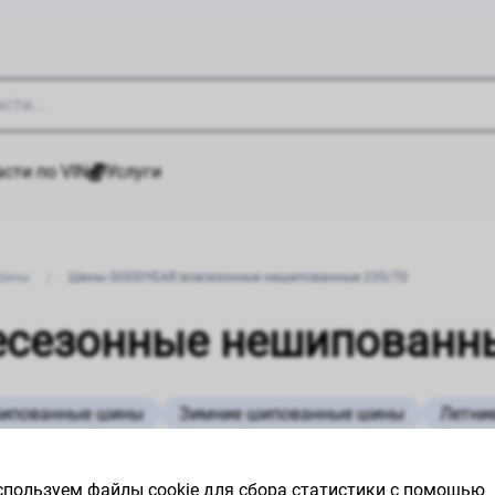
сти по VIN
Услуги
Шины
/
Шины GOODYEAR всесезонные нешипованные 235/70
сезонные нешипованны
шипованные шины
Зимние шипованные шины
Летни
пользуем файлы cookie для сбора статистики с помощью