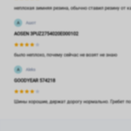
неплохая зимняя резина, обычно ставил резину от ка
А
Ашот
AOSEN 3PUZ2754020E000102
было неплохо, почему сейчас не возят не знаю
A
Aleks
GOODYEAR 574218
Шины хорошие, держат дорогу нормально. Гребет по