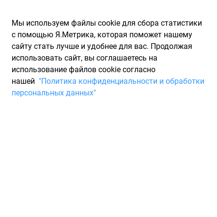
Мы используем файлы cookie для сбора статистики
с помощью Я.Метрика, которая поможет нашему
сайту стать лучше и удобнее для вас. Продолжая
использовать сайт, вы соглашаетесь на
использование файлов cookie согласно
Запчасти для иномарок Partarium.RU
/
Каталог запчастей
/
нашей
"Политика конфиденциальности и обработки
Шины
/
Шины DELINTE зимние нешипованные 255/45 R19
персональных данных"
Шины DELINTE зимние
нешипованные 255/45 R19
0 товаров
Фильтры
Всесезонные шины
Зимние нешипованные шины
Зи