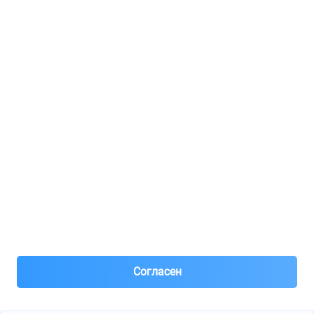
Регистрация для продавцов
Реклама
8(495)776-53-03
8(985)776-53-03
55 км МКАД, АВТОМОЛЛ ЮГ1 пав.12
Пн-Пт с 09:00 до 18:00
1@partarium.ru
Согласен
© 2013-2025 Partarium.ru Все права защищены