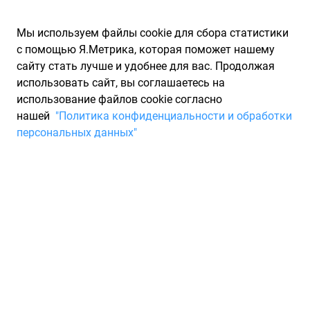
Мы используем файлы cookie для сбора статистики
с помощью Я.Метрика, которая поможет нашему
сайту стать лучше и удобнее для вас. Продолжая
использовать сайт, вы соглашаетесь на
использование файлов cookie согласно
Запчасти для иномарок Partarium.RU
/
Каталог запчастей
/
нашей
"Политика конфиденциальности и обработки
Шины
/
Шины CORDIANT 265/65
персональных данных"
Шины CORDIANT 265/65
3 товара
Фильтры
Всесезонные шины
Зимние нешипованные шины
Зи