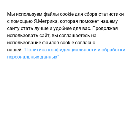
Мы используем файлы cookie для сбора статистики
с помощью Я.Метрика, которая поможет нашему
сайту стать лучше и удобнее для вас. Продолжая
использовать сайт, вы соглашаетесь на
использование файлов cookie согласно
Запчасти для иномарок Partarium.RU
/
Каталог запчастей
/
нашей
"Политика конфиденциальности и обработки
Шины
/
Шины CORDIANT летние нешипованные 225/60 R18
персональных данных"
Шины CORDIANT летние
нешипованные 225/60 R18
1 товар
Фильтры
Всесезонные шины
Зимние нешипованные шины
Зи