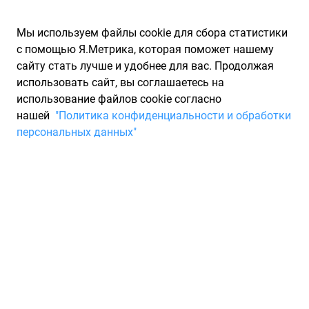
Мы используем файлы cookie для сбора статистики
с помощью Я.Метрика, которая поможет нашему
сайту стать лучше и удобнее для вас. Продолжая
использовать сайт, вы соглашаетесь на
использование файлов cookie согласно
Запчасти для иномарок Partarium.RU
/
Каталог запчастей
/
нашей
"Политика конфиденциальности и обработки
Шины
/
Шины CONTINENTAL летние нешипованные 275/40 R22
персональных данных"
Шины CONTINENTAL летние
нешипованные 275/40 R22
0 товаров
Фильтры
Всесезонные шины
Зимние нешипованные шины
Зи