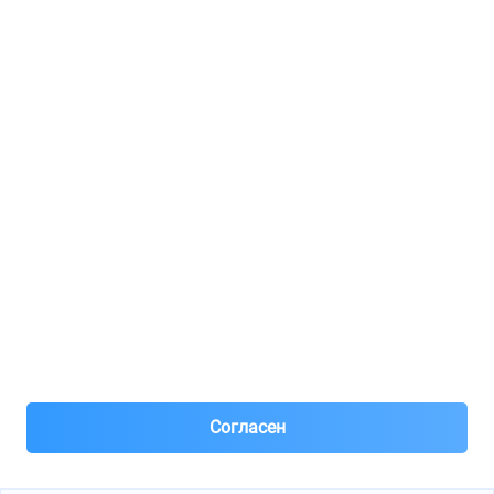
Регистрация для продавцов
Реклама
8(495)776-53-03
8(985)776-53-03
55 км МКАД, АВТОМОЛЛ ЮГ1 пав.12
Пн-Пт с 09:00 до 18:00
1@partarium.ru
Согласен
© 2013-2025 Partarium.ru Все права защищены