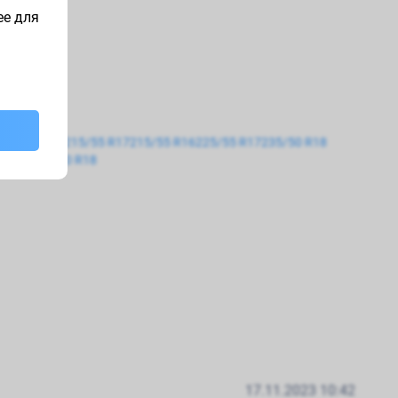
ее для
195/55 R16
215/55 R17
215/55 R16
225/55 R17
235/50 R18
5 R15
285/60 R18
17.11.2023 10:42