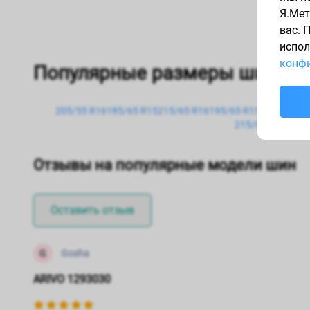
Я.Мет
вас. 
испол
конфи
Популярные размеры шин
205/55 R16
185/65 R15
215/65 R16
195/65 R15
235/65 R1
215/60 R16
235/
Отзывы на популярные модели шин
Оставить отзыв
G
Gosha
ARIVO 1293030