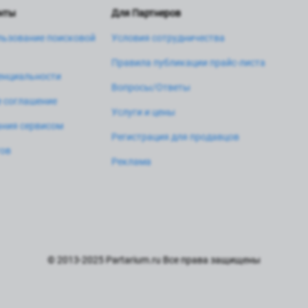
нты
Для Партнеров
льзование поисковой
Условия сотрудничества
Правила публикации прайс-листа
енциальности
Вопросы/Ответы
 соглашение
Услуги и цены
ния сервисом
Регистрация для продавцов
тов
Реклама
© 2013-2025 Partarium.ru Все права защищены