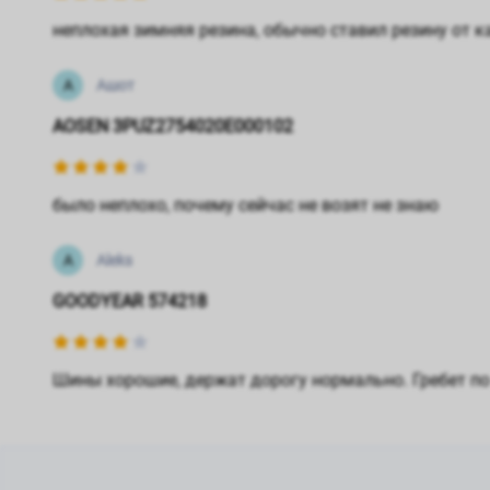
неплохая зимняя резина, обычно ставил резину от ка
А
Ашот
AOSEN 3PUZ2754020E000102
было неплохо, почему сейчас не возят не знаю
A
Aleks
GOODYEAR 574218
Шины хорошие, держат дорогу нормально. Гребет по