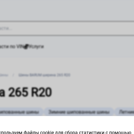
сти по VIN
Услуги
Шины
/
Шины BARUM ширина 265 R20
 265 R20
шипованные шины
Зимние шипованные шины
Летни
пользуем файлы cookie для сбора статистики с помощью