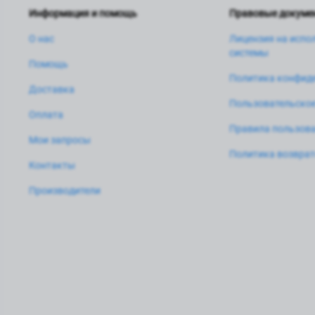
Информация и помощь
Правовые докуме
О нас
Лицензия на испо
системы
Помощь
Политика конфид
Доставка
Пользовательское
Оплата
Правила пользова
Мои запросы
Политика возвра
Контакты
Производители