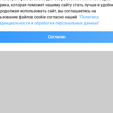
рика, которая поможет нашему сайту стать лучше и удобн
1
Продолжая использовать сайт, вы соглашаетесь на
ьзование файлов cookie согласно нашей
"Политика
денциальности и обработки персональных данных"
Согласен
7
205/60 R16
225/45 R17
225/60 R17
195/60 R15
225/65 R17
235/55 R17
60 R18
265/60 R18
225/50 R17
185/60 R15
215/50 R17
215/60 R17
195/5