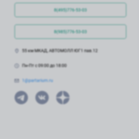
8(495)776-53-03
8(985)776-53-03
55 км МКАД, АВТОМОЛЛ ЮГ1 пав.12
Пн-Пт с 09:00 до 18:00
1@partarium.ru