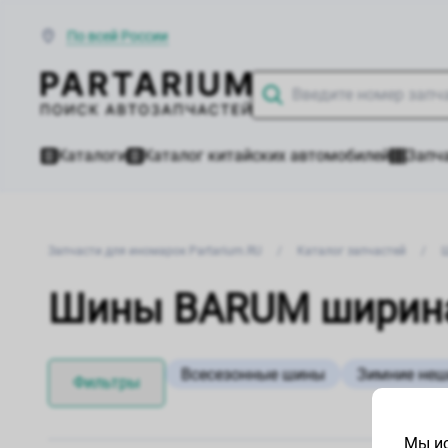
По всей России
Каталоги
Каталог китайских автомобилей
Запча
Запчасти для иномарок Partarium.RU
/
Каталог запчастей
/
Шины BARUM ширина
Всесезонные шины
Зимние не
Фильтры
Мы ис