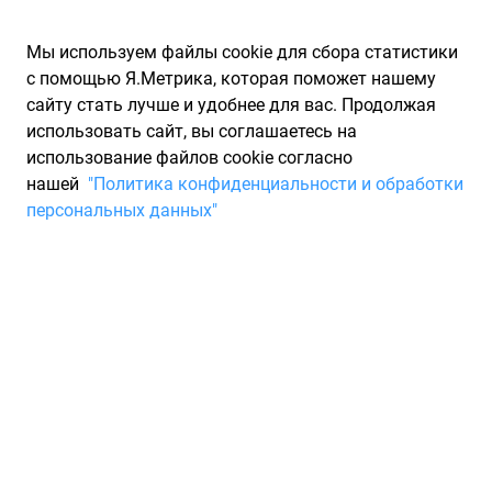
Мы используем файлы cookie для сбора статистики
с помощью Я.Метрика, которая поможет нашему
сайту стать лучше и удобнее для вас. Продолжая
использовать сайт, вы соглашаетесь на
использование файлов cookie согласно
Запчасти для иномарок Partarium.RU
/
Каталог запчастей
/
нашей
"Политика конфиденциальности и обработки
Шины
/
Шины AOSEN ширина 245 R19
персональных данных"
Шины AOSEN ширина 245 R19
0 товаров
Фильтры
Всесезонные шины
Зимние нешипованные шины
Зи