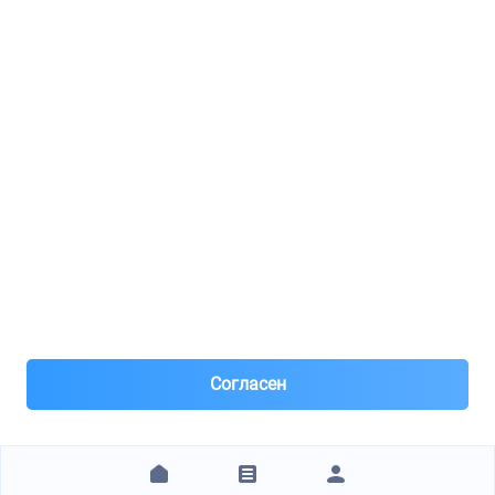
Реклама
8(495)776-53-03
8(985)776-53-03
55 км МКАД, АВТОМОЛЛ ЮГ1 пав.12
Пн-Пт с 09:00 до 18:00
1@partarium.ru
Согласен
© 2013-2025 Partarium.ru Все права защищены