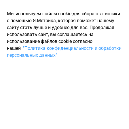
Мы используем файлы cookie для сбора статистики
с помощью Я.Метрика, которая поможет нашему
сайту стать лучше и удобнее для вас. Продолжая
использовать сайт, вы соглашаетесь на
использование файлов cookie согласно
Запчасти для иномарок Partarium.RU
/
Производители
нашей
"Политика конфиденциальности и обработки
запчастей
/
Запчасти ZOLERT
персональных данных"
Запчасти ZOLERT
Запчасти для ТО
Каталог ZOLERT
Эмблемы