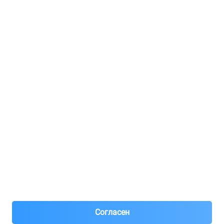
Услуги и цены
Регистрация для продавцов
Реклама
8(495)776-53-03
8(985)776-53-03
55 км МКАД, АВТОМОЛЛ ЮГ1 пав.12
Пн-Пт с 09:00 до 18:00
1@partarium.ru
Согласен
© 2013-2025 Partarium.ru Все права защищены