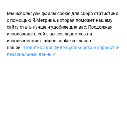
Мы используем файлы cookie для сбора статистики
с помощью Я.Метрика, которая поможет нашему
сайту стать лучше и удобнее для вас. Продолжая
использовать сайт, вы соглашаетесь на
использование файлов cookie согласно
Запчасти для иномарок Partarium.RU
/
Каталоги запчастей
/
нашей
"Политика конфиденциальности и обработки
Каталоги запчастей ZIMMERMANN
/
Запчасть ZIMMERMANN
персональных данных"
100332500
Диск передний 8E0615301R
0986479057 3B0615301B
4B0615301A 8D0615301J
24012501371 24.0125-0137.1
92106100 92106105