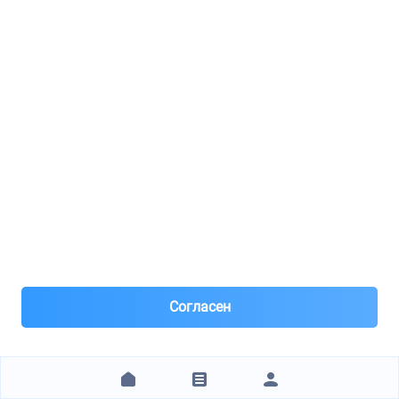
2 часа назад
Самовывоз и Доставка ТК
Самовывоз , доставка по Москве от 500 р .
Заказ
3 419 ₽
ЗАКАЗАТЬ
Магистраль плюс ( Тушино)
BREMBO / 09869011
Тормозной диск
Согласен
22
8(916)***22-46
Москва, м.Тушинская
Под заказ 4 шт. поставка 5 дней
16 часов назад