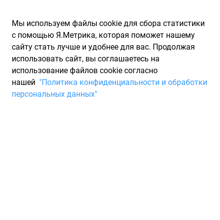
Мы используем файлы cookie для сбора статистики
с помощью Я.Метрика, которая поможет нашему
сайту стать лучше и удобнее для вас. Продолжая
использовать сайт, вы соглашаетесь на
использование файлов cookie согласно
Запчасти для иномарок Partarium.RU
/
Каталоги запчастей
/
нашей
"Политика конфиденциальности и обработки
Каталоги запчастей YOKOHAMA
/
Запчасть YOKOHAMA R3061
персональных данных"
Шина YOKOHAMA R17 235/60
Ice Guard IG65 106T шип
Для Вас найдено 6 предложений от 6 магазинов, где вы
можете купить зимнюю шину от производителя YOKOHAMA,
модели ICEGUARD STUD IG65. Характеристики резины -
ширина 235, профиль 60, диаметр R17, индекс скорости: T -
до 190 км/ч, индекс нагрузки: 106. Минимальная цена на
шину YOKOHAMA с артикулом R3061 составит 14 152 ₽.