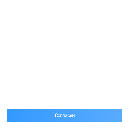
Регистрация для продавцов
Реклама
8(495)776-53-03
8(985)776-53-03
55 км МКАД, АВТОМОЛЛ ЮГ1 пав.12
Пн-Пт с 09:00 до 18:00
1@partarium.ru
Согласен
© 2013-2025 Partarium.ru Все права защищены