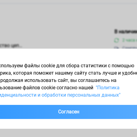
В наличи
2 часа
Натяжное устройство цепи, привод масляного насоса
Самовы
Достав
пользуем файлы cookie для сбора статистики с помощью
рика, которая поможет нашему сайту стать лучше и удобн
Продолжая использовать сайт, вы соглашаетесь на
ьзование файлов cookie согласно нашей
"Политика
В наличи
денциальности и обработки персональных данных"
2 часа
 двс
Самовы
Согласен
Достав