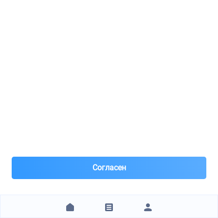
Под заказ 4 шт. поставка 3 дня
Час назад
Самовывоз
Самовывоз из пунктов выдачи
Нал, р/с Сбер, QR, штрихкод, для юр лиц – безнал с НДС
после рег
1 130 ₽
ЗАКАЗАТЬ
Vedro.pro
Согласен
FEBI / 24095
glow plug
8(473)***68-11
Воронеж