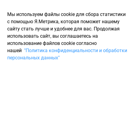
Мы используем файлы cookie для сбора статистики
с помощью Я.Метрика, которая поможет нашему
сайту стать лучше и удобнее для вас. Продолжая
использовать сайт, вы соглашаетесь на
использование файлов cookie согласно
Запчасти для иномарок Partarium.RU
/
Каталоги запчастей
/
нашей
"Политика конфиденциальности и обработки
Каталоги запчастей VOLVO
/
Запчасть VOLVO 8631607
персональных данных"
Свеча накала VOLVO 8631607
По запросу "артикул - 8631607" для вас найдено 220
предложений от 38 магазинов, где вы можете найти
информацию о наличии и сроках поставки, а также купить
по минимальной цене от 4 453 ₽. Ниже вы найдете цены на
запасные части от производителя (VOLVO)ВОЛЬВО, а также
их аналоги и замены от 13 других брендов. Описание,
отзывы на запчасть и магазины партнеров,
характеристики, условия продажи и доставки, а также