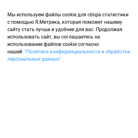
Мы используем файлы cookie для сбора статистики
с помощью Я.Метрика, которая поможет нашему
сайту стать лучше и удобнее для вас. Продолжая
использовать сайт, вы соглашаетесь на
использование файлов cookie согласно
Запчасти для иномарок Partarium.RU
/
Каталоги запчастей
/
нашей
"Политика конфиденциальности и обработки
Каталоги запчастей VOLVO
/
Запчасть VOLVO 30767022
персональных данных"
Фильтр салона простой s80
2007- (97.67022) VOLVO
30767022
По запросу "артикул - 30767022" для вас найдено 4441
предложение от 87 магазинов, где вы можете найти
информацию о наличии и сроках поставки, а также купить
по минимальной цене от 3 000 ₽. Ниже вы найдете цены на