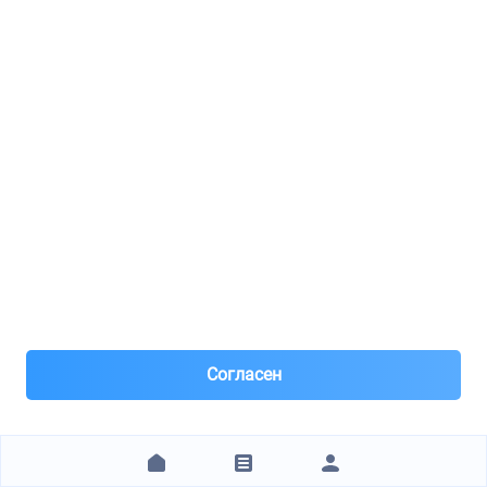
Предоплата 10% на заказные позиции.
Цена за наличные. Карта и б/н +3%
269 ₽
ЗАКАЗАТЬ
TODX.RU Центр
AMD / AMDFC793
Фильтр салона
8(812)***97-33
Санкт-Петербург
Под заказ 6 шт. поставка 0-1 день
Согласен
Вчера
Самовывоз и Доставка ТК
270 ₽
ЗАКАЗАТЬ