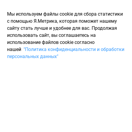
Мы используем файлы cookie для сбора статистики
с помощью Я.Метрика, которая поможет нашему
сайту стать лучше и удобнее для вас. Продолжая
использовать сайт, вы соглашаетесь на
использование файлов cookie согласно
Запчасти для иномарок Partarium.RU
/
Каталоги запчастей
/
нашей
"Политика конфиденциальности и обработки
Каталоги запчастей VOLVO
/
Запчасть VOLVO 1275580
персональных данных"
Свеча накала VOLVO 1275580
По запросу "артикул - 1275580" для вас найдено 222
предложения от 54 магазинов, где вы можете найти
информацию о наличии и сроках поставки, а также купить
по минимальной цене от 5 394 ₽. Ниже вы найдете цены на
запасные части от производителя (VOLVO)ВОЛЬВО, а также
их аналоги и замены от 10 других брендов. Описание,
отзывы на запчасть и магазины партнеров,
характеристики, условия продажи и доставки, а также