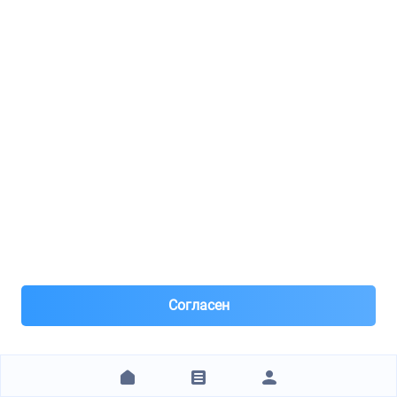
VEMO VAICO / V99140021
Gl_hkerze
4
8(926)***11-19
Москва, м.Красногвардейская
Под заказ 1 шт. поставка месяц
Вчера
Самовывоз и Доставка ТК
Есть доставка по Москве и в Регионы ! СДЭК, Почта и
др.
Заказ от 1 000 ₽
Предоплата 50% Цену и наличие уточняйте!
Согласен
784 ₽
ЗАКАЗАТЬ