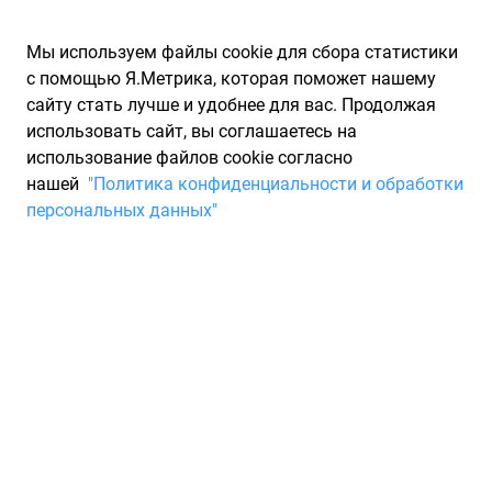
Мы используем файлы cookie для сбора статистики
с помощью Я.Метрика, которая поможет нашему
сайту стать лучше и удобнее для вас. Продолжая
использовать сайт, вы соглашаетесь на
использование файлов cookie согласно
Запчасти для иномарок Partarium.RU
/
Каталоги запчастей
/
нашей
"Политика конфиденциальности и обработки
Каталоги запчастей VAP
/
Запчасть VAP VFD1576366
персональных данных"
Звезда распредвала форд
транзит 2.2/2.4 с06г./с12г
VAP VFD1576366
По запросу "артикул - vfd1576366" от производителя VAP
(ВАП) для вас найдены аналоги и замены от 21 других
брендов по минимальной цене от 3 ₽. Описание, отзывы на
запчасть и магазины партнеров, характеристики, условия