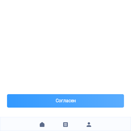
190 ₽
ЗАКАЗАТЬ
Vedro.pro
FORD / 1107166
Р‘РѕР»С‚ РіРёРґСЂРѕРЅР°С‚СЏР¶РёС‚Р µР»СЏ С†РµРїРё 6С…50mm Box/Jum/Tr-06> 85-155PS
8(471)***02-07
Курск
Под заказ 6 шт. поставка 3 дня
4 часа назад
Согласен
Самовывоз
Самовывоз из пунктов выдачи
Нал, р/с Сбер, QR, штрихкод, для юр лиц – безнал с НДС
после рег