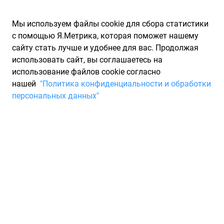
Мы используем файлы cookie для сбора статистики
с помощью Я.Метрика, которая поможет нашему
сайту стать лучше и удобнее для вас. Продолжая
использовать сайт, вы соглашаетесь на
использование файлов cookie согласно
Запчасти для иномарок Partarium.RU
/
Каталоги запчастей
/
нашей
"Политика конфиденциальности и обработки
Каталоги запчастей VAG
/
Запчасть VAG 91111017600
персональных данных"
Топливный фильтр VAG
91111017600
По запросу "артикул - 91111017600" от производителя VAG
(ВАГ) для вас найдены аналоги и замены от 4 других
брендов по минимальной цене от 138 ₽. Описание, отзывы
на запчасть и магазины партнеров, характеристики,
условия продажи и доставки, а также информацию о
каждой детали можно найти на нашем сайте.