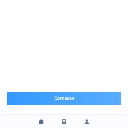
FILTRON / PP824
РўРѕРїР»РёРІРЅС‹Р№ С„РёР»СЊС‚СЂ
8(800)***63-00
Волгоград
Под заказ 1 шт. поставка 3 дня
10 дней назад
Самовывоз
Самовывоз из пунктов выдачи
Нал, р/с Сбер, QR, штрихкод, для юр лиц – безнал с НДС
после рег
200 ₽
ЗАКАЗАТЬ
Согласен
1
2