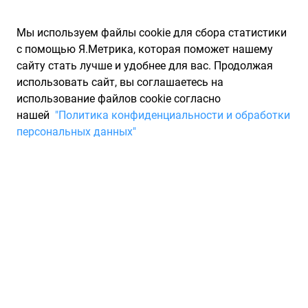
Мы используем файлы cookie для сбора статистики
с помощью Я.Метрика, которая поможет нашему
сайту стать лучше и удобнее для вас. Продолжая
использовать сайт, вы соглашаетесь на
использование файлов cookie согласно
Запчасти для иномарок Partarium.RU
/
Каталоги запчастей
/
нашей
"Политика конфиденциальности и обработки
Каталоги запчастей VAG
/
Запчасть VAG 80A807679DRU6
персональных данных"
Gitter VAG 80A807679DRU6
По запросу "артикул - 80a807679dru6" для вас найдено 9
предложений от 9 магазинов, где вы можете найти
информацию о наличии и сроках поставки, а также купить
по минимальной цене от 16 868 ₽. Ниже вы найдете цены на
запасные части от производителя (VAG)ВАГ. Описание,
отзывы на запчасть и магазины партнеров,
характеристики, условия продажи и доставки, а также
информацию о каждой детали можно найти на нашем сайте.