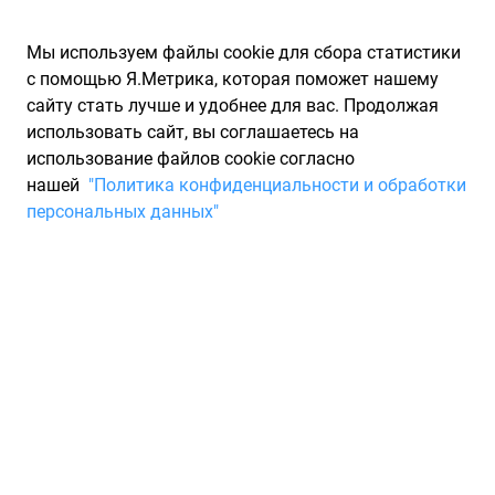
Мы используем файлы cookie для сбора статистики
с помощью Я.Метрика, которая поможет нашему
сайту стать лучше и удобнее для вас. Продолжая
использовать сайт, вы соглашаетесь на
использование файлов cookie согласно
Запчасти для иномарок Partarium.RU
/
Каталоги запчастей
/
нашей
"Политика конфиденциальности и обработки
Каталоги запчастей VAG
/
Запчасть VAG 7L6947101A
персональных данных"
Не поставляется Заменен на:
1KD947101 VAG 7L6947101A
По запросу "артикул - 7l6947101a" для вас найдено 6
предложений от 5 магазинов, где вы можете найти
информацию о наличии и сроках поставки, а также купить
по минимальной цене от 1 433 ₽. Ниже вы найдете цены на
запасные части от производителя (VAG)ВАГ, а также их
аналоги и замены от 1 других брендов. Описание, отзывы