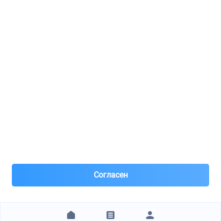
Реклама
8(495)776-53-03
8(985)776-53-03
55 км МКАД, АВТОМОЛЛ ЮГ1 пав.12
Пн-Пт с 09:00 до 18:00
1@partarium.ru
Согласен
© 2013-2025 Partarium.ru Все права защищены