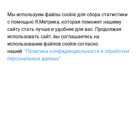
Мы используем файлы cookie для сбора статистики
с помощью Я.Метрика, которая поможет нашему
сайту стать лучше и удобнее для вас. Продолжая
использовать сайт, вы соглашаетесь на
использование файлов cookie согласно
Запчасти для иномарок Partarium.RU
/
Каталоги запчастей
/
нашей
"Политика конфиденциальности и обработки
Каталоги запчастей VAG
/
Запчасть VAG 4G0133838E
персональных данных"
Воздушный фильтр VAG
4G0133838E
По запросу "артикул - 4g0133838e" для вас найдено 3
предложения от 3 магазинов, где вы можете найти
информацию о наличии и сроках поставки, а также купить
по минимальной цене от 12 640 ₽. Ниже вы найдете цены на
запасные части от производителя (VAG)ВАГ. Описание,
отзывы на запчасть и магазины партнеров,