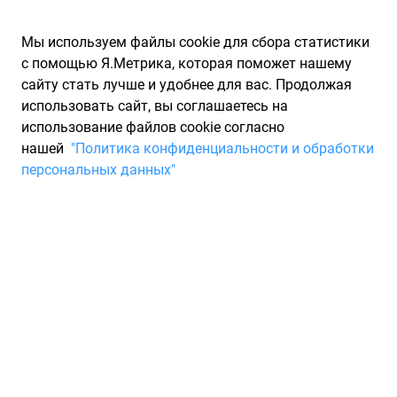
Мы используем файлы cookie для сбора статистики
с помощью Я.Метрика, которая поможет нашему
сайту стать лучше и удобнее для вас. Продолжая
использовать сайт, вы соглашаетесь на
использование файлов cookie согласно
Запчасти для иномарок Partarium.RU
/
Производители
нашей
"Политика конфиденциальности и обработки
запчастей
/
Запчасти UNITED MOTORS (ЮНИТЕД МОТОРЗ)
персональных данных"
Запчасти UNITED MOTORS
Запчасти для ТО
Американская компания United Motors уже более 15 лет
поставляет автомобильные запчасти для коммерческого,
грузового, легкового и специального транспорта.
Производственные мощности компании расположены в
США, Южной Америке, Юго-Восточной Азии и Восточной
Европе.