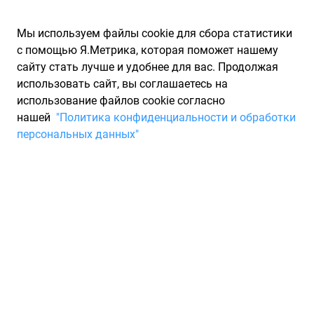
Мы используем файлы cookie для сбора статистики
с помощью Я.Метрика, которая поможет нашему
сайту стать лучше и удобнее для вас. Продолжая
использовать сайт, вы соглашаетесь на
использование файлов cookie согласно
Запчасти для иномарок Partarium.RU
/
Каталоги запчастей
/
нашей
"Политика конфиденциальности и обработки
Каталоги запчастей UFI
/
Запчасть UFI 5320600
персональных данных"
Фильтр, воздух во
внутренном пространстве UFI
5320600
По запросу "артикул - 5320600" для вас найдено 3472
предложения от 84 магазинов, где вы можете найти
информацию о наличии и сроках поставки, а также купить
по минимальной цене от 702 ₽. Ниже вы найдете цены на