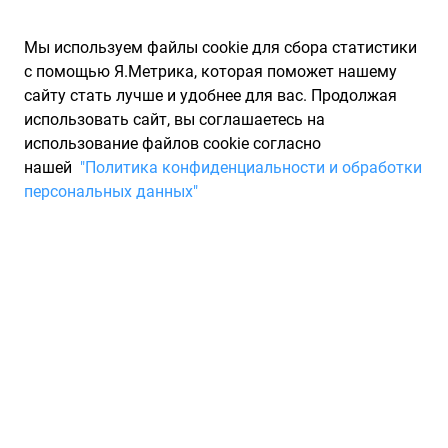
Мы используем файлы cookie для сбора статистики
с помощью Я.Метрика, которая поможет нашему
сайту стать лучше и удобнее для вас. Продолжая
использовать сайт, вы соглашаетесь на
использование файлов cookie согласно
Запчасти для иномарок Partarium.RU
/
Каталоги запчастей
/
нашей
"Политика конфиденциальности и обработки
Каталоги запчастей TRUSTING
/
Запчасть TRUSTING DF925
персональных данных"
Тормозной диск Audi A4
(11.2000-), A6 (12.1997-)
TRUSTING DF925
По запросу "артикул - df925" для вас найдено 1516
предложений от 49 магазинов, где вы можете найти
информацию о наличии и сроках поставки, а также купить
по минимальной цене от 4 500 ₽. Ниже вы найдете цены на