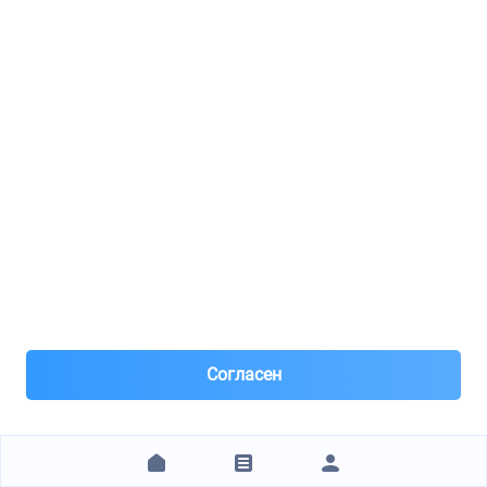
7 часов назад
Самовывоз и Доставка ТК
Бесплатная доставка по Санкт-Петербургу
1 225 ₽
ЗАКАЗАТЬ
TODX.RU Центр
IBERIS / IB153110
КОЛОДКИ ТОРМОЗНЫЕ ПЕРЕДНИЕ С ДАТЧИКОМ К-Т VW PASSAT B5 (3B2) -00/SKODA SUPERB I (3U4) -08/AUDI A6 C5 (4B_) -05
Согласен
8(812)***97-33
Санкт-Петербург
Под заказ 5 шт. поставка 0-1 день
7 часов назад
Самовывоз и Доставка ТК