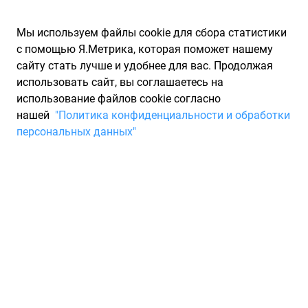
Мы используем файлы cookie для сбора статистики
с помощью Я.Метрика, которая поможет нашему
сайту стать лучше и удобнее для вас. Продолжая
использовать сайт, вы соглашаетесь на
использование файлов cookie согласно
Запчасти для иномарок Partarium.RU
/
Каталоги запчастей
/
нашей
"Политика конфиденциальности и обработки
Каталоги запчастей TRUCKTEC AUTOMOTIVE
/
Запчасть
персональных данных"
TRUCKTEC AUTOMOTIVE 219249
Ролик гладкий d=75х26мм,
натяжите TRUCKTEC
AUTOMOTIVE 219249
По запросу "артикул - 219249" для вас найдено 552
предложения от 69 магазинов, где вы можете найти
информацию о наличии и сроках поставки, а также купить