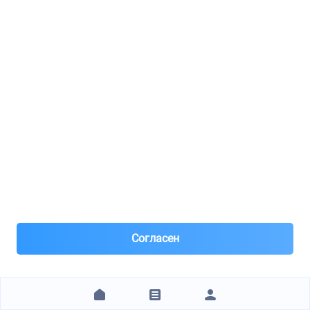
Самовывоз , доставка по Москве от 500 р .
Заказ
13 782 ₽
ЗАКАЗАТЬ
My-Parts.ru (Май Партс)
VARTA / 5704120633132
Аккумулятор VAR
1
Согласен
8(962)***72-32
Санкт-Петербург
Под заказ 6 шт. поставка 4 дня
4 часа назад
Самовывоз и Доставка ТК