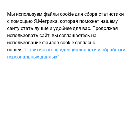
Мы используем файлы cookie для сбора статистики
с помощью Я.Метрика, которая поможет нашему
сайту стать лучше и удобнее для вас. Продолжая
использовать сайт, вы соглашаетесь на
использование файлов cookie согласно
Запчасти для иномарок Partarium.RU
/
Каталоги запчастей
/
нашей
"Политика конфиденциальности и обработки
Каталоги запчастей TOYOTA LEXUS
/
Запчасть TOYOTA LEXUS
персональных данных"
28800YZZJF
Аккумулятор 80ah
75d31r,95d31r,105d31r
TOYOTA LEXUS 28800YZZJF
По запросу "артикул - 28800yzzjf" для вас найдено 236
предложений от 29 магазинов, где вы можете найти
информацию о наличии и сроках поставки, а также купить