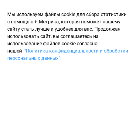
Мы используем файлы cookie для сбора статистики
с помощью Я.Метрика, которая поможет нашему
сайту стать лучше и удобнее для вас. Продолжая
использовать сайт, вы соглашаетесь на
использование файлов cookie согласно
Запчасти для иномарок Partarium.RU
/
Каталоги запчастей
/
нашей
"Политика конфиденциальности и обработки
Каталоги запчастей TORK
/
Запчасть TORK TRK3771
персональных данных"
Фильтр салона frelander ii
2007 TORK TRK3771
По запросу "артикул - trk3771" для вас найдено 1111
предложений от 54 магазинов, где вы можете найти
информацию о наличии и сроках поставки, а также купить
по минимальной цене от 168 ₽. Ниже вы найдете цены на
запасные части от производителя (TORK)ТОРК, а также их
аналоги и замены от 55 других брендов. Описание, отзывы