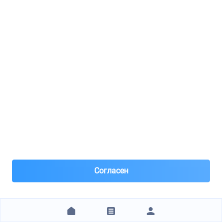
Самовывоз и Доставка ТК
Самовывоз бесплатно. Отправка ТК.
Заказ от 600 ₽
Предоплата
306 ₽
ЗАКАЗАТЬ
Магистраль плюс ( Тушино)
STELLOX / 7110198SX
ФИЛЬТРЫ САЛОНА (Китай), 71-10198-SX
Согласен
22
8(916)***22-46
Москва, м.Тушинская
Под заказ 49 шт. поставка 4 дня