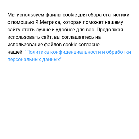
Мы используем файлы cookie для сбора статистики
с помощью Я.Метрика, которая поможет нашему
сайту стать лучше и удобнее для вас. Продолжая
использовать сайт, вы соглашаетесь на
использование файлов cookie согласно
Запчасти для иномарок Partarium.RU
/
Каталоги запчастей
/
нашей
"Политика конфиденциальности и обработки
Каталоги запчастей TOPRAN
/
Запчасть TOPRAN 401408056
персональных данных"
Ролик отклонит. поликл.
ремня TOPRAN 401408056
По запросу "артикул - 401408056" от производителя TOPRAN
(ТОПРАН) для вас найдены аналоги и замены от 44 других
брендов по минимальной цене от 32 ₽. Описание, отзывы на
запчасть и магазины партнеров, характеристики, условия
продажи и доставки, а также информацию о каждой детали
можно найти на нашем сайте.